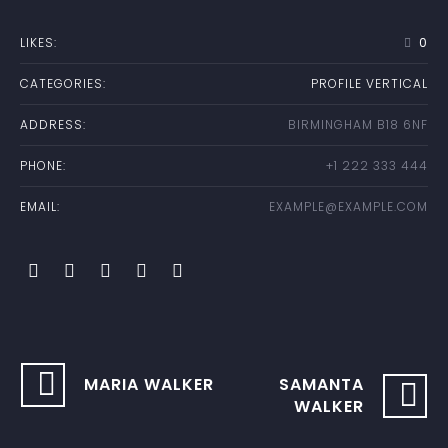
LIKES:
0
CATEGORIES:
PROFILE VERTICAL
ADDRESS:
BIRMINGHAM B18 6NF
PHONE:
+1 222 333 444
EMAIL:
EXAMPLE@EXAMPLE.COM
MARIA WALKER
SAMANTA
WALKER